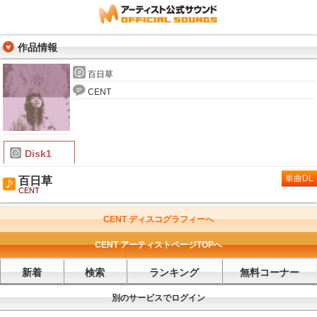
作品情報
百日草
CENT
Disk1
単曲DL
百日草
CENT
CENT ディスコグラフィーへ
CENT アーティストページTOPへ
新着
検索
ランキング
無料コーナー
別のサービスでログイン