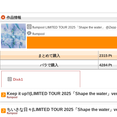
作品情報
flumpool LIMITED TOUR 2025「Shape the water」 @Zepp 
flumpool
まとめて購入
2315
Pt
バラで購入
4284
Pt
Disk1
Keep it up!!(LIMITED TOUR 2025「Shape the water」ver
flumpool
ちいさな日々(LIMITED TOUR 2025「Shape the water」ver
flumpool