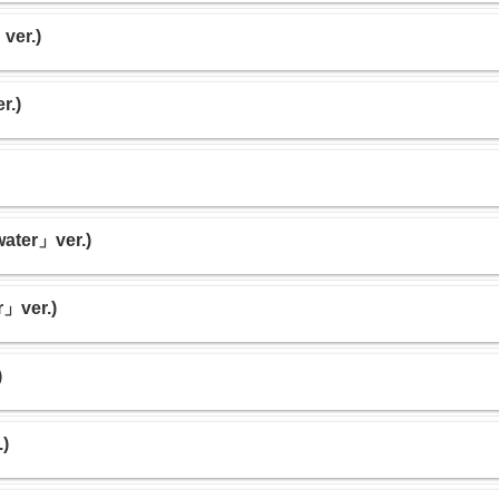
ver.)
.)
ater」ver.)
」ver.)
)
)