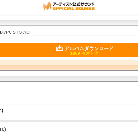
DiverCity(TOKYO)
アルバムダウンロード
1969 Ptオトク
.)
.)