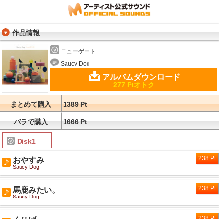
作品情報
ニューゲート
Saucy Dog
アルバムダウンロード
277 Ptオトク
まとめて購入
1389
Pt
バラで購入
1666
Pt
Disk1
238 Pt
おやすみ
Saucy Dog
238 Pt
馬鹿みたい。
Saucy Dog
238 Pt