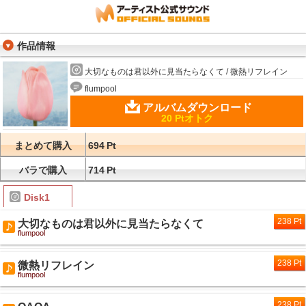
作品情報
大切なものは君以外に見当たらなくて / 微熱リフレイン
flumpool
アルバムダウンロード
20 Ptオトク
まとめて購入
694
Pt
バラで購入
714
Pt
Disk1
238 Pt
大切なものは君以外に見当たらなくて
flumpool
238 Pt
微熱リフレイン
flumpool
238 Pt