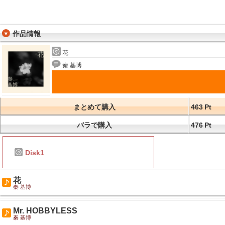
作品情報
花
秦 基博
まとめて購入
463
Pt
バラで購入
476
Pt
Disk1
花
秦 基博
Mr. HOBBYLESS
秦 基博