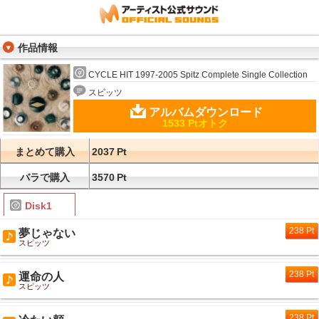
作品情報
CYCLE HIT 1997-2005 Spitz Complete Single Collection
スピッツ
アルバムダウンロード
1533 Ptオトク
まとめて購入
2037
Pt
バラで購入
3570
Pt
Disk1
238 Pt
夢じゃない
スピッツ
238 Pt
運命の人
スピッツ
238 Pt