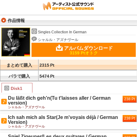
作品情報
Singles Collection In German
シャルル・アズナヴール
アルバムダウンロード
3159 Ptオトク
まとめて購入
2315
Pt
バラで購入
5474
Pt
Disk1
Du läßt dich geh'n(Tu t'laisses aller / German
238 Pt
version)
シャルル・アズナヴール
Ich sah mich als Star(Je m'voyais déjà / German
238 Pt
Version)
シャルル・アズナヴール
Spiel Zigeuner(Les deux guitares / German