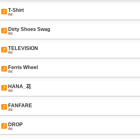
T-Shirt
INI
Dirty Shoes Swag
INI
TELEVISION
INI
Ferris Wheel
INI
HANA_花
INI
FANFARE
INI
DROP
INI