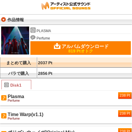
作品情報
PLASMA
Perfume
アルバムダウンロード
819 Ptオトク
まとめて購入
2037
Pt
バラで購入
2856
Pt
Disk1
238 Pt
Plasma
Perfume
238 Pt
Time Warp(v1.1)
Perfume
238 Pt