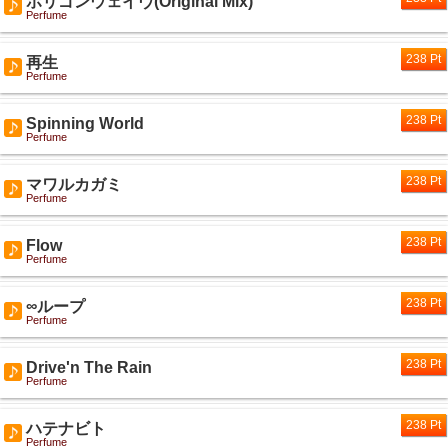
ポリゴンウェイヴ(Original Mix)
Perfume
238 Pt
再生
Perfume
238 Pt
Spinning World
Perfume
238 Pt
マワルカガミ
Perfume
238 Pt
Flow
Perfume
238 Pt
∞ループ
Perfume
238 Pt
Drive'n The Rain
Perfume
238 Pt
ハテナビト
Perfume