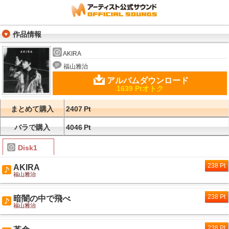
作品情報
AKIRA
福山雅治
アルバムダウンロード
1639 Ptオトク
まとめて購入
2407
Pt
バラで購入
4046
Pt
Disk1
238 Pt
AKIRA
福山雅治
238 Pt
暗闇の中で飛べ
福山雅治
238 Pt