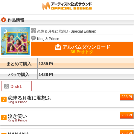
作品情報
恋降る月夜に君想ふ(Special Edition)
King & Prince
アルバムダウンロード
39 Ptオトク
まとめて購入
1389
Pt
バラで購入
1428
Pt
Disk1
238 Pt
恋降る月夜に君想ふ
King & Prince
238 Pt
泣き笑い
King & Prince
238 Pt