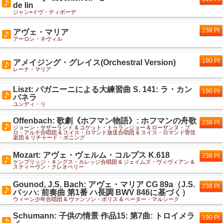
de lin
ジャン=イヴ・ティボーデ
238 Pt
アヴェ・マリア
アーロン・ネヴィル
190 Pt
アメイジング・グレイス(Orchestral Version)
レーナ・マリア
Liszt: パガニーニによる大練習曲 S. 141: ラ・カン
190 Pt
パネラ
ユンディ・リ
Offenbach: 歌劇《ホフマン物語》: ホフマンの舟歌
238 Pt
ジョーン・サザーランド & ユゲット・トゥランジョー & ローザンヌ・プ
ロ・アルテ合唱団 & スイス・ロマンド放送合唱団 & スイス・ロマンド管弦
楽団 & リチャード・ボニング
Mozart: アヴェ・ヴェルム・コルプス K.618
238 Pt
ケンブリッジ・キングス・カレッジ合唱団 & ジェイムズ・ヴィヴィアン &
スティーヴン・クレオベリー
Gounod, J.S. Bach: アヴェ・マリア CG 89a（J.S.
238 Pt
バッハ: 前奏曲 第1番 ハ長調 BWV 846に基づく）
ウィーン少年合唱団 & ヴァンソン・ボリス & ペーター・マルシーク
Schumann: 子供の情景 作品15: 第7曲: トロイメラ
190 Pt