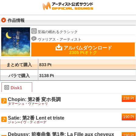
作品情報
至福の眠れるクラシック
ヴァリアス・アーティスト
アルバムダウンロード
2305 Ptオトク
まとめて購入
833
Pt
バラで購入
3138
Pt
Disk1
238 Pt
Chopin: 第2番 変ホ長調
タマーシュ・ヴァーシャリ
190 Pt
Satie: 第2番 Lent et triste
ジャン=イヴ・ティボーデ
Debussy: 前奏曲集 第1巻: La Fille aux cheveux
190 Pt