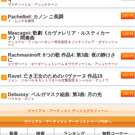
イ
ヴラディーミル・アシュケナージ
190 Pt
Pachelbel: カノン ニ長調
イ・ムジチ合奏団
Mascagni: 歌劇《カヴァレリア・ルスティカー
238 Pt
ナ》: 間奏曲
ナショナル・フィルハーモニー管弦楽団 & ジャナンドレア・ガヴァッツェ
ーニ
Rachmaninoff: 6つの歌 作品4: 第3曲: 夜の静けさ
190 Pt
に
エリザベート・ゼーダーシュトレーム & ヴラディーミル・アシュケナージ
190 Pt
Ravel: 亡き王女のためのパヴァーヌ 作品19
ジョン・ジルベル & モントリオール交響楽団 & シャルル・デュトワ
190 Pt
Debussy: ベルガマスク組曲: 第3曲: 月の光
パスカル・ロジェ
ヴァリアス・アーティスト ディスコグラフィーへ
ヴァリアス・アーティスト アーティストページTOPへ
新着
検索
ランキング
無料コーナー