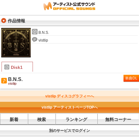
作品情報
B.N.S.
vistlip
Disk1
単曲DL
B.N.S.
vistlip
vistlip ディスコグラフィーへ
vistlip アーティストページTOPへ
新着
検索
ランキング
無料コーナー
別のサービスでログイン