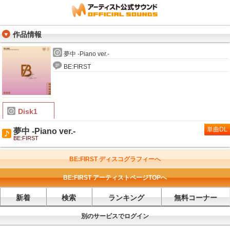
作品情報
夢中 -Piano ver.-
BE:FIRST
Disk1
単曲DL
夢中 -Piano ver.-
BE:FIRST
BE:FIRST ディスコグラフィーへ
BE:FIRST アーティストページTOPへ
新着
検索
ランキング
無料コーナー
別のサービスでログイン