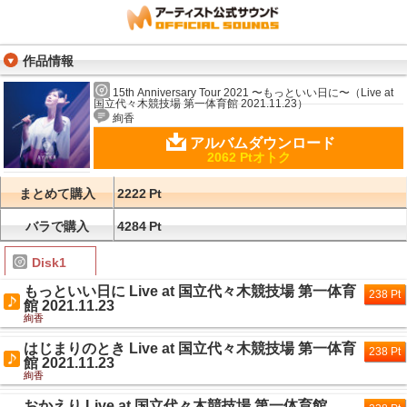
作品情報
15th Anniversary Tour 2021 〜もっといい日に〜（Live at
国立代々木競技場 第一体育館 2021.11.23）
絢香
アルバムダウンロード
2062 Ptオトク
まとめて購入
2222
Pt
バラで購入
4284
Pt
Disk1
もっといい日に Live at 国立代々木競技場 第一体育
238 Pt
館 2021.11.23
絢香
はじまりのとき Live at 国立代々木競技場 第一体育
238 Pt
館 2021.11.23
絢香
おかえり Live at 国立代々木競技場 第一体育館