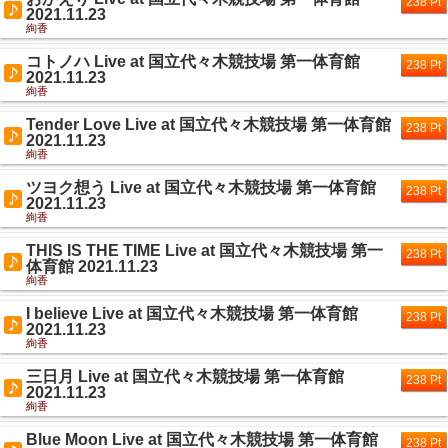
238 Pt
2021.11.23
絢香
コトノハ Live at 国立代々木競技場 第一体育館
238 Pt
2021.11.23
絢香
Tender Love Live at 国立代々木競技場 第一体育館
238 Pt
2021.11.23
絢香
ツヨク想う Live at 国立代々木競技場 第一体育館
238 Pt
2021.11.23
絢香
THIS IS THE TIME Live at 国立代々木競技場 第一
238 Pt
体育館 2021.11.23
絢香
I believe Live at 国立代々木競技場 第一体育館
238 Pt
2021.11.23
絢香
三日月 Live at 国立代々木競技場 第一体育館
238 Pt
2021.11.23
絢香
Blue Moon Live at 国立代々木競技場 第一体育館
238 Pt