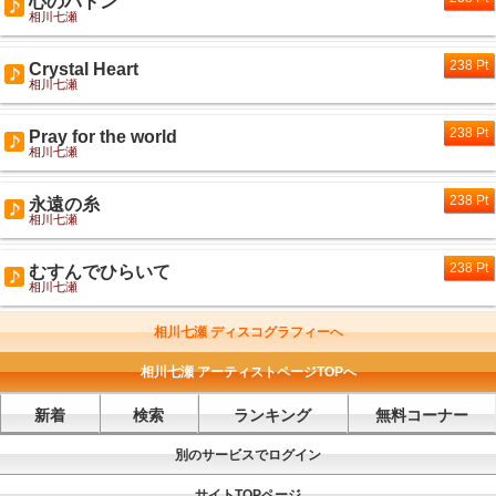
心のバトン
相川七瀬
238 Pt
Crystal Heart
相川七瀬
238 Pt
Pray for the world
相川七瀬
238 Pt
永遠の糸
相川七瀬
238 Pt
むすんでひらいて
相川七瀬
相川七瀬 ディスコグラフィーへ
相川七瀬 アーティストページTOPへ
新着
検索
ランキング
無料コーナー
別のサービスでログイン
サイトTOPページ