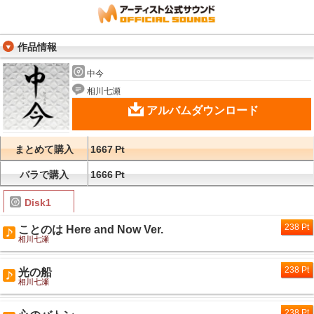
作品情報
中今
相川七瀬
アルバムダウンロード
まとめて購入
1667
Pt
バラで購入
1666
Pt
Disk1
238 Pt
ことのは Here and Now Ver.
相川七瀬
238 Pt
光の船
相川七瀬
238 Pt