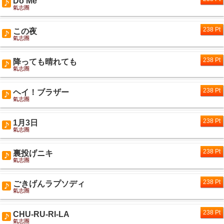
Do Me
氣志團
238 Pt
この夜
氣志團
238 Pt
降っても晴れても
氣志團
238 Pt
ヘイ！ブラザー
氣志團
238 Pt
1月3日
氣志團
238 Pt
裏投げニキ
氣志團
238 Pt
ごきげんラプソディ
氣志團
238 Pt
CHU-RU-RI-LA
氣志團