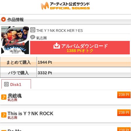
作品情報
THE Y？NK ROCK HER？ES
氣志團
アルバムダウンロード
1388 Ptオトク
まとめて購入
1944
Pt
バラで購入
3332
Pt
Disk1
238 Pt
房総魂
氣志團
238 Pt
This is Y？NK ROCK
氣志團
238 Pt