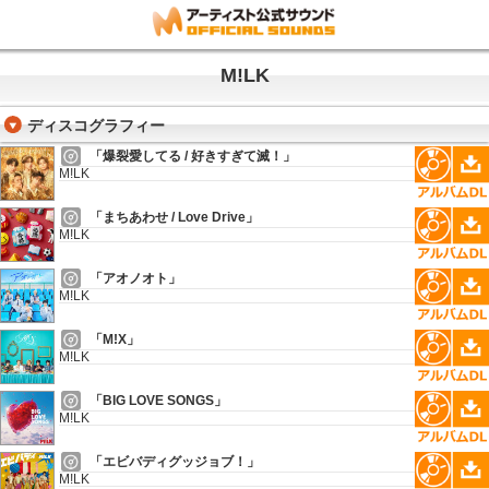
M!LK
ディスコグラフィー
「爆裂愛してる / 好きすぎて滅！」
M!LK
「まちあわせ / Love Drive」
M!LK
「アオノオト」
M!LK
「M!X」
M!LK
「BIG LOVE SONGS」
M!LK
「エビバディグッジョブ！」
M!LK