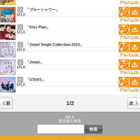
「ブルーシャワー」
M!LK
「Kiss Plan」
M!LK
「Jewel Single Collection 2023」
M!LK
「Jewel」
M!LK
「STARS」
M!LK
1/2
前
次
M!LK
配信曲を検索