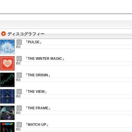
ディスコグラフィー
「PULSE」
INI
「THE WINTER MAGIC」
INI
「THE ORIGIN」
INI
「THE VIEW」
INI
「THE FRAME」
INI
「MATCH UP」
INI