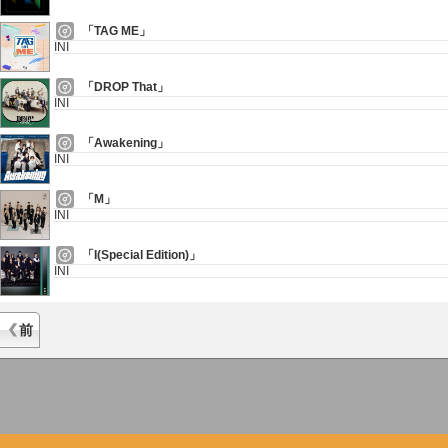
「TAG ME」
INI
「DROP That」
INI
「Awakening」
INI
「M」
INI
「I(Special Edition)」
INI
前