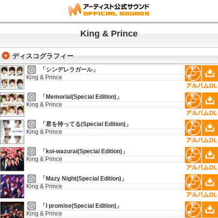
King & Prince
ディスコグラフィー
「シンデレラガール」
King & Prince
「Memorial(Special Edition)」
King & Prince
「君を待ってる(Special Edition)」
King & Prince
「koi-wazurai(Special Edition)」
King & Prince
「Mazy Night(Special Edition)」
King & Prince
「I promise(Special Edition)」
King & Prince