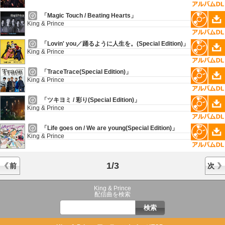
「Magic Touch / Beating Hearts」
King & Prince
「Lovin' you／踊るように人生を。(Special Edition)」
King & Prince
「TraceTrace(Special Edition)」
King & Prince
「ツキヨミ / 彩り(Special Edition)」
King & Prince
「Life goes on / We are young(Special Edition)」
King & Prince
1/3
前
次
King & Prince
配信曲を検索