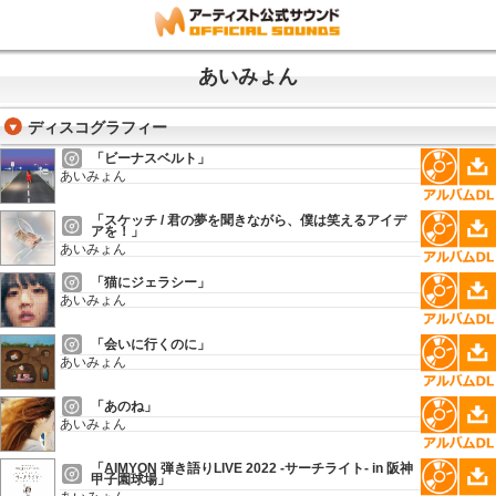
あいみょん
ディスコグラフィー
「ビーナスベルト」
あいみょん
「スケッチ / 君の夢を聞きながら、僕は笑えるアイデ
アを！」
あいみょん
「猫にジェラシー」
あいみょん
「会いに行くのに」
あいみょん
「あのね」
あいみょん
「AIMYON 弾き語りLIVE 2022 -サーチライト- in 阪神
甲子園球場」