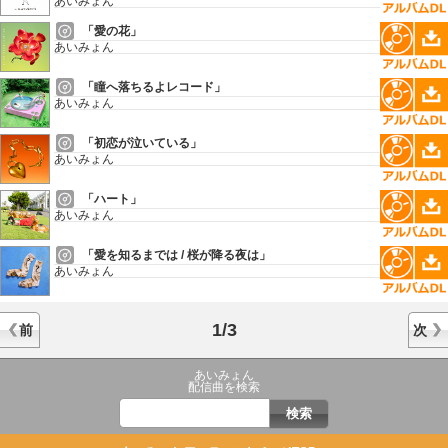
あいみょん
「愛の花」
あいみょん
「瞳へ落ちるよレコード」
あいみょん
「初恋が泣いている」
あいみょん
「ハート」
あいみょん
「愛を知るまでは / 桜が降る夜は」
あいみょん
1/3
前
次
あいみょん
配信曲を検索