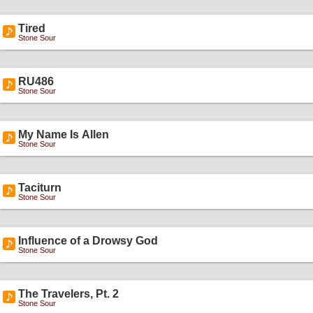
Tired
Stone Sour
RU486
Stone Sour
My Name Is Allen
Stone Sour
Taciturn
Stone Sour
Influence of a Drowsy God
Stone Sour
The Travelers, Pt. 2
Stone Sour