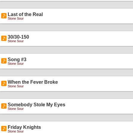
Last of the Real
Stone Sour
30/30-150
Stone Sour
Song #3
Stone Sour
When the Fever Broke
Stone Sour
Somebody Stole My Eyes
Stone Sour
Friday Knights
Stone Sour