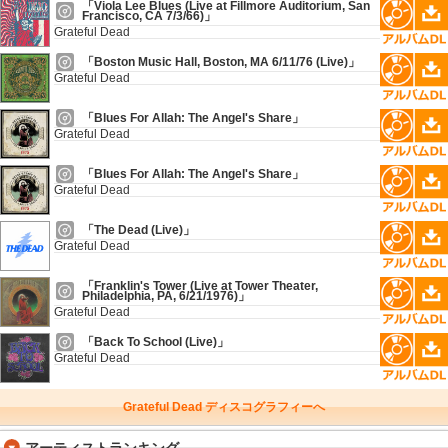
「Viola Lee Blues (Live at Fillmore Auditorium, San
Francisco, CA 7/3/66)」
Grateful Dead
「Boston Music Hall, Boston, MA 6/11/76 (Live)」
Grateful Dead
「Blues For Allah: The Angel's Share」
Grateful Dead
「Blues For Allah: The Angel's Share」
Grateful Dead
「The Dead (Live)」
Grateful Dead
「Franklin's Tower (Live at Tower Theater,
Philadelphia, PA, 6/21/1976)」
Grateful Dead
「Back To School (Live)」
Grateful Dead
Grateful Dead ディスコグラフィーへ
アーティストランキング