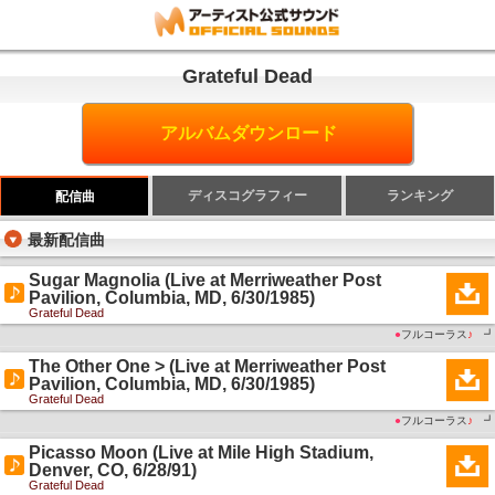
Grateful Dead
アルバムダウンロード
ディスコグラフィー
ランキング
配信曲
最新配信曲
Sugar Magnolia (Live at Merriweather Post
Pavilion, Columbia, MD, 6/30/1985)
Grateful Dead
●
フルコーラス
♪
┛
The Other One > (Live at Merriweather Post
Pavilion, Columbia, MD, 6/30/1985)
Grateful Dead
●
フルコーラス
♪
┛
Picasso Moon (Live at Mile High Stadium,
Denver, CO, 6/28/91)
Grateful Dead