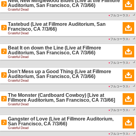
New, New Minglewood Blues (Live at the Fillmore
Auditorium, San Francisco, CA 7/3/66)
Grateful Dead
●
フルコーラス
♪
┛
Tastebud (Live at Fillmore Auditorium, San
Francisco, CA 7/3/66)
Grateful Dead
●
フルコーラス
♪
┛
Beat It on down the Line (Live at Fillmore
Auditorium, San Francisco, CA 7/3/66)
Grateful Dead
●
フルコーラス
♪
┛
Don't Mess up a Good Thing (Live at Fillmore
Auditorium, San Francisco, CA 7/3/66)
Grateful Dead
●
フルコーラス
♪
┛
The Monster (Cardboard Cowboy) [Live at
Fillmore Auditorium, San Francisco, CA 7/3/66]
Grateful Dead
●
フルコーラス
♪
┛
Gangster of Love (Live at Fillmore Auditorium,
San Francisco, CA 7/3/66)
Grateful Dead
●
フルコーラス
♪
┛