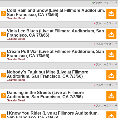
●
ビデオクリップ
♪
┛
Cold Rain and Snow (Live at Fillmore Auditorium,
San Francisco, CA 7/3/66)
Grateful Dead
●
フルコーラス
♪
┛
Viola Lee Blues (Live at Fillmore Auditorium, San
Francisco, CA 7/3/66)
Grateful Dead
●
フルコーラス
♪
┛
Cream Puff War (Live at Fillmore Auditorium, San
Francisco, CA 7/3/66)
Grateful Dead
●
フルコーラス
♪
┛
Nobody's Fault but Mine (Live at Fillmore
Auditorium, San Francisco, CA 7/3/66)
Grateful Dead
●
フルコーラス
♪
┛
Dancing in the Streets (Live at Fillmore
Auditorium, San Francisco, CA 7/3/66)
Grateful Dead
●
フルコーラス
♪
┛
I Know You Rider (Live at Fillmore Auditorium,
San Francisco, CA 7/3/66)