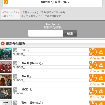
Number_i 全曲一覧へ
●
フルコーラス
♪
♪
音符マーク付きの楽曲はDRMフリーの為、
●
着うた®
♪
多くの音楽プレイヤーで再生可能です。
Number_i
配信曲を検索
最新作品情報
「3XL」
Number_i
「No.Ⅱ (Deluxe)」
Number_i
「No.Ⅱ」
Number_i
「GOD_i」
Number_i
「No.Ⅰ (Deluxe)」