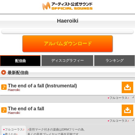
Haeroiki
アルバムダウンロード
ディスコグラフィー
ランキング
配信曲
最新配信曲
The end of a fall (Instrumental)
Haeroiki
●
フルコーラス
♪
┛
The end of a fall
Haeroiki
●
フルコーラス
♪
┛
●
フルコーラス
♪
♪
音符マーク付きの楽曲はDRMフリーの為、
●
着うた®
♪
多くの音楽プレイヤーで再生可能です。