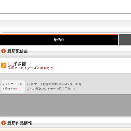
配信曲
最新配信曲
しげさ節
民謡クルセイダーズ & 朝倉さや
●
フルコーラス
♪
♪
音符マーク付きの楽曲はDRMフリーの為、
●
着うた®
♪
多くの音楽プレイヤーで再生可能です。
最新作品情報