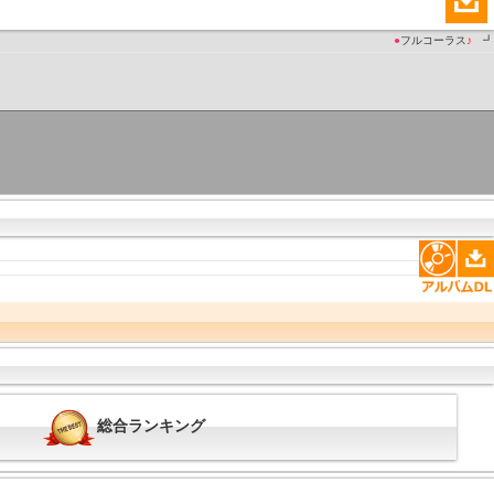
●
フルコーラス
♪
┛
総合ランキング