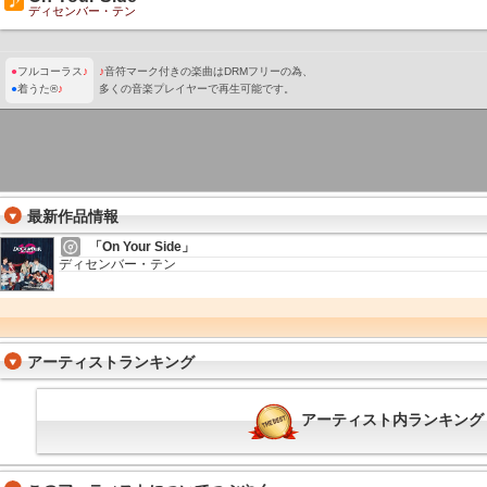
ディセンバー・テン
●
フルコーラス
♪
♪
音符マーク付きの楽曲はDRMフリーの為、
●
着うた®
♪
多くの音楽プレイヤーで再生可能です。
最新作品情報
「On Your Side」
ディセンバー・テン
アーティストランキング
アーティスト内ランキング