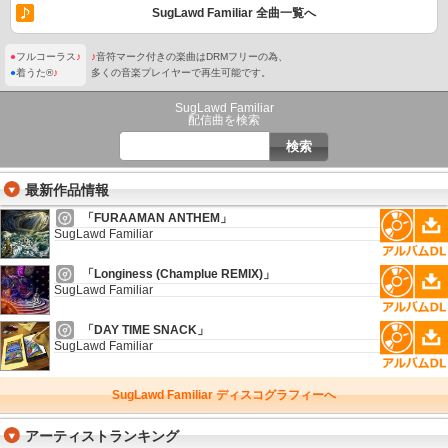
SugLawd Familiar 全曲一覧へ
●
フルコーラス
♪
♪
音符マーク付きの楽曲はDRMフリーの為、
●
着うた®
♪
多くの音楽プレイヤーで再生可能です。
SugLawd Familiar
配信曲を検索
最新作品情報
「FURAAMAN ANTHEM」
SugLawd Familiar
「Longiness (Champlue REMIX)」
SugLawd Familiar
「DAY TIME SNACK」
SugLawd Familiar
SugLawd Familiar ディスコグラフィーへ
アーティストランキング