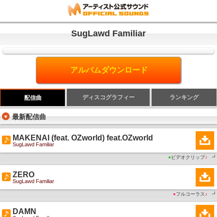
SugLawd Familiar
アルバムダウンロード
ディスコグラフィー
ランキング
配信曲
最新配信曲
MAKENAI (feat. OZworld) feat.OZworld
SugLawd Familiar
●
ビデオクリップ
♪
┛
ZERO
SugLawd Familiar
●
フルコーラス
♪
┛
DAMN