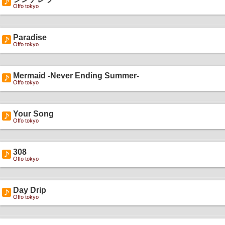
Offo tokyo
Paradise
Offo tokyo
Mermaid -Never Ending Summer-
Offo tokyo
Your Song
Offo tokyo
308
Offo tokyo
Day Drip
Offo tokyo