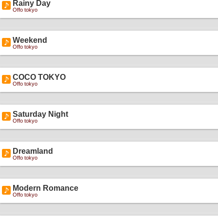
Rainy Day
Offo tokyo
Weekend
Offo tokyo
COCO TOKYO
Offo tokyo
Saturday Night
Offo tokyo
Dreamland
Offo tokyo
Modern Romance
Offo tokyo