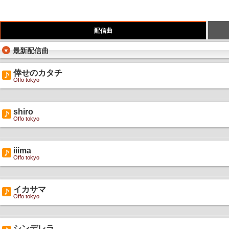
配信曲
最新配信曲
倖せのカタチ
Offo tokyo
shiro
Offo tokyo
iiima
Offo tokyo
イカサマ
Offo tokyo
シンデレラ