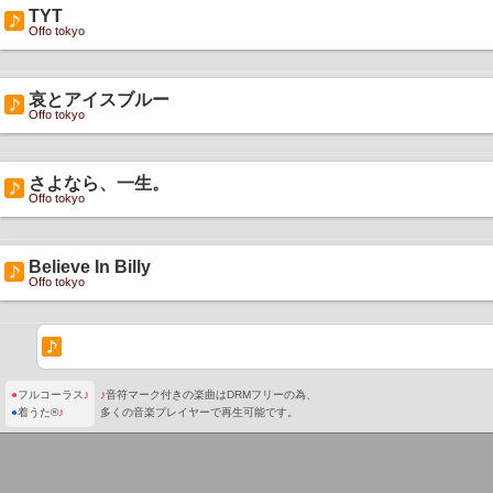
TYT
Offo tokyo
哀とアイスブルー
Offo tokyo
さよなら、一生。
Offo tokyo
Believe In Billy
Offo tokyo
●
フルコーラス
♪
♪
音符マーク付きの楽曲はDRMフリーの為、
●
着うた®
♪
多くの音楽プレイヤーで再生可能です。