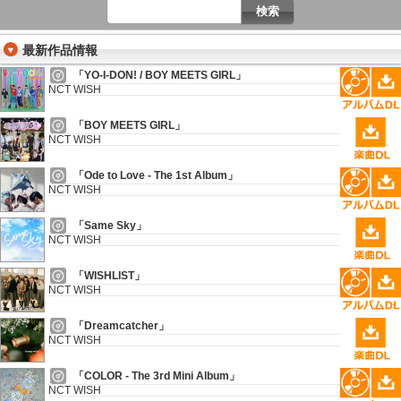
最新作品情報
「YO-I-DON! / BOY MEETS GIRL」
NCT WISH
「BOY MEETS GIRL」
NCT WISH
「Ode to Love - The 1st Album」
NCT WISH
「Same Sky」
NCT WISH
「WISHLIST」
NCT WISH
「Dreamcatcher」
NCT WISH
「COLOR - The 3rd Mini Album」
NCT WISH