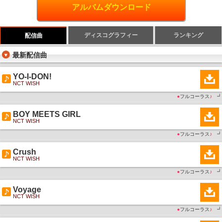
アルバムダウンロード
ディスコグラフィー
ランキング
配信曲
最新配信曲
YO-I-DON!
NCT WISH
●
フルコーラス
♪
┛
BOY MEETS GIRL
NCT WISH
●
フルコーラス
♪
┛
Crush
NCT WISH
●
フルコーラス
♪
┛
Voyage
NCT WISH
●
フルコーラス
♪
┛