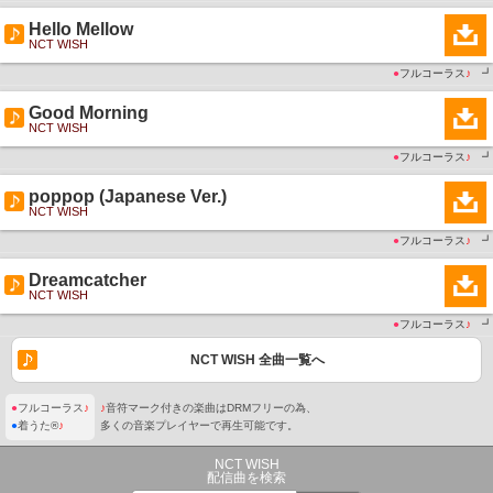
Hello Mellow
NCT WISH
●
フルコーラス
♪
┛
Good Morning
NCT WISH
●
フルコーラス
♪
┛
poppop (Japanese Ver.)
NCT WISH
●
フルコーラス
♪
┛
Dreamcatcher
NCT WISH
●
フルコーラス
♪
┛
NCT WISH 全曲一覧へ
●
フルコーラス
♪
♪
音符マーク付きの楽曲はDRMフリーの為、
●
着うた®
♪
多くの音楽プレイヤーで再生可能です。
NCT WISH
配信曲を検索