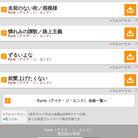
名前のない街／雨模様
Kyrie（アイナ・ジ・エンド）
●
フルコーラス
♪
┛
憐れみの讃歌／路上主義
Kyrie（アイナ・ジ・エンド）
●
フルコーラス
♪
┛
ずるいよな
Kyrie（アイナ・ジ・エンド）
●
フルコーラス
♪
┛
前髪上げたくない
Kyrie（アイナ・ジ・エンド）
●
フルコーラス
♪
┛
Kyrie（アイナ・ジ・エンド） 全曲一覧へ
●
フルコーラス
♪
♪
音符マーク付きの楽曲はDRMフリーの為、
●
着うた®
♪
多くの音楽プレイヤーで再生可能です。
Kyrie（アイナ・ジ・エンド）
配信曲を検索