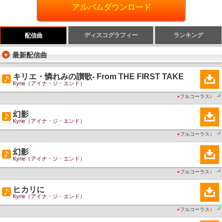
アルバムダウンロード
ディスコグラフィー
ランキング
配信曲
最新配信曲
キリエ・憐れみの讃歌- From THE FIRST TAKE
Kyrie（アイナ・ジ・エンド）
●
フルコーラス
♪
┛
幻影
Kyrie（アイナ・ジ・エンド）
●
フルコーラス
♪
┛
幻影
Kyrie（アイナ・ジ・エンド）
●
フルコーラス
♪
┛
ヒカリに
Kyrie（アイナ・ジ・エンド）
●
フルコーラス
♪
┛