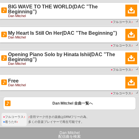
BIG WAVE TO THE WORLD(DAC ”The
Beginning”)
Dan Mitchel
●
フルコーラス
♪
┛
My Heart Is Still On Her(DAC ”The Beginning”)
Dan Mitchel
●
フルコーラス
♪
┛
Opening Piano Solo by Hinata Ishii(DAC ”The
Beginning”)
Dan Mitchel
●
フルコーラス
♪
┛
Free
Dan Mitchel
●
フルコーラス
♪
┛
Dan Mitchel 全曲一覧へ
●
フルコーラス
♪
♪
音符マーク付きの楽曲はDRMフリーの為、
●
着うた®
♪
多くの音楽プレイヤーで再生可能です。
Dan Mitchel
配信曲を検索