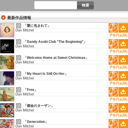
最新作品情報
「愛に包まれて」
Dan Mitchel
「Dandy Asobi Club ”The Beginning”」
Dan Mitchel
「Welcome Home at Sweet Christmas」
Dan Mitchel
「My Heart Is Still On Her」
Dan Mitchel
「Free」
Dan Mitchel
「都会のターザン」
Dan Mitchel
「Generation」
Dan Mitchel