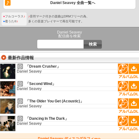
Daniel Seavey 全曲一覧へ
●
フルコーラス
♪
♪
音符マーク付きの楽曲はDRMフリーの為、
●
着うた®
♪
多くの音楽プレイヤーで再生可能です。
Daniel Seavey
配信曲を検索
最新作品情報
「Dream Crusher」
Daniel Seavey
「Second Wind」
Daniel Seavey
「The Older You Get (Acoustic)」
Daniel Seavey
「Dancing In The Dark」
Daniel Seavey
Daniel Seavey ディスコグラフィーへ