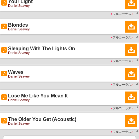
Your Light
Daniel Seavey
●
フルコーラス
♪
┛
Blondes
Daniel Seavey
●
フルコーラス
♪
┛
Sleeping With The Lights On
Daniel Seavey
●
フルコーラス
♪
┛
Waves
Daniel Seavey
●
フルコーラス
♪
┛
Lose Me Like You Mean It
Daniel Seavey
●
フルコーラス
♪
┛
The Older You Get (Acoustic)
Daniel Seavey
●
フルコーラス
♪
┛