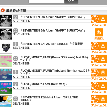
最新作品情報
「SEVENTEEN 5th Album 'HAPPY BURSTDAY'」
SEVENTEEN
「SEVENTEEN 5th Album 'HAPPY BURSTDAY'」
SEVENTEEN
「SEVENTEEN JAPAN 4TH SINGLE 「消費期限」」
SEVENTEEN
「LOVE, MONEY, FAME(Kenia OS Remix) feat.DJキ
ャレド」
SEVENTEEN
「LOVE, MONEY, FAME(Timbaland Remix) feat.DJキ
ャレド」
SEVENTEEN
「LOVE, MONEY, FAME(Remixes)」
SEVENTEEN
「SEVENTEEN 12th Mini Album 'SPILL THE
FEELS'」
SEVENTEEN