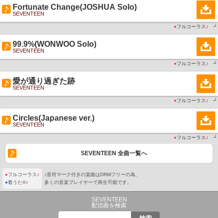
Fortunate Change(JOSHUA Solo)
SEVENTEEN
●
フルコーラス
♪
┛
99.9%(WONWOO Solo)
SEVENTEEN
●
フルコーラス
♪
┛
愛が通り過ぎた跡
SEVENTEEN
●
フルコーラス
♪
┛
Circles(Japanese ver.)
SEVENTEEN
●
フルコーラス
♪
┛
SEVENTEEN 全曲一覧へ
●
フルコーラス
♪
♪
音符マーク付きの楽曲はDRMフリーの為、
●
着うた®
♪
多くの音楽プレイヤーで再生可能です。
SEVENTEEN
配信曲を検索