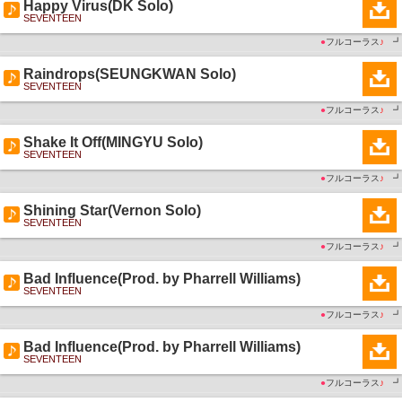
Happy Virus(DK Solo)
SEVENTEEN
●
フルコーラス
♪
┛
Raindrops(SEUNGKWAN Solo)
SEVENTEEN
●
フルコーラス
♪
┛
Shake It Off(MINGYU Solo)
SEVENTEEN
●
フルコーラス
♪
┛
Shining Star(Vernon Solo)
SEVENTEEN
●
フルコーラス
♪
┛
Bad Influence(Prod. by Pharrell Williams)
SEVENTEEN
●
フルコーラス
♪
┛
Bad Influence(Prod. by Pharrell Williams)
SEVENTEEN
●
フルコーラス
♪
┛