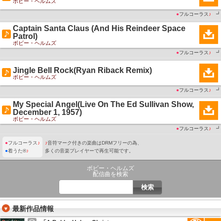
ボビー・ヘルムズ
●
フルコーラス
♪
┛
Captain Santa Claus (And His Reindeer Space
Patrol)
ボビー・ヘルムズ
●
フルコーラス
♪
┛
Jingle Bell Rock(Ryan Riback Remix)
ボビー・ヘルムズ
●
フルコーラス
♪
┛
My Special Angel(Live On The Ed Sullivan Show,
December 1, 1957)
ボビー・ヘルムズ
●
フルコーラス
♪
┛
●
フルコーラス
♪
♪
音符マーク付きの楽曲はDRMフリーの為、
●
着うた®
♪
多くの音楽プレイヤーで再生可能です。
ボビー・ヘルムズ
配信曲を検索
最新作品情報