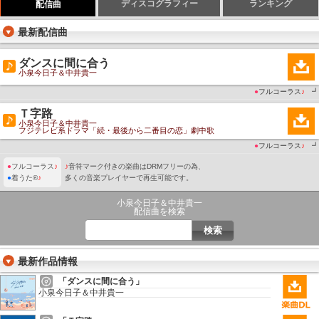
ディスコグラフィー
ランキング
配信曲
最新配信曲
ダンスに間に合う
小泉今日子＆中井貴一
●
フルコーラス
♪
┛
Ｔ字路
小泉今日子＆中井貴一
フジテレビ系ドラマ「続・最後から二番目の恋」劇中歌
●
フルコーラス
♪
┛
●
フルコーラス
♪
♪
音符マーク付きの楽曲はDRMフリーの為、
●
着うた®
♪
多くの音楽プレイヤーで再生可能です。
小泉今日子＆中井貴一
配信曲を検索
最新作品情報
「ダンスに間に合う」
小泉今日子＆中井貴一