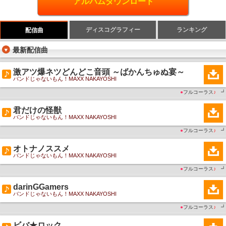
アルバムダウンロード
ディスコグラフィー
ランキング
配信曲
最新配信曲
激アツ爆ネツどんどこ音頭 ～ばかんちゅぬ宴～
バンドじゃないもん！MAXX NAKAYOSHI
●
フルコーラス
♪
┛
君だけの怪獣
バンドじゃないもん！MAXX NAKAYOSHI
●
フルコーラス
♪
┛
オトナノススメ
バンドじゃないもん！MAXX NAKAYOSHI
●
フルコーラス
♪
┛
darinGGamers
バンドじゃないもん！MAXX NAKAYOSHI
●
フルコーラス
♪
┛
ビバ★ロック