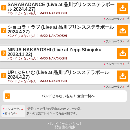
SARABADANCE (Live at 品川プリンスステラボー
ル 2024.4.27)
バンドじゃないもん！MAXX NAKAYOSHI
●
フルコーラス
♪
┛
ショコラ・ラブ (Live at 品川プリンスステラボール
2024.4.27)
バンドじゃないもん！MAXX NAKAYOSHI
●
フルコーラス
♪
┛
NINJA NAKAYOSHI (Live at Zepp Shinjuku
2023.11.22)
バンドじゃないもん！MAXX NAKAYOSHI
●
フルコーラス
♪
┛
UP↑ぷらいむ (Live at 品川プリンスステラボール
2024.4.27)
バンドじゃないもん！MAXX NAKAYOSHI
●
フルコーラス
♪
┛
バンドじゃないもん！ 全曲一覧へ
●
フルコーラス
♪
♪
音符マーク付きの楽曲はDRMフリーの為、
●
着うた®
♪
多くの音楽プレイヤーで再生可能です。
バンドじゃないもん！
配信曲を検索