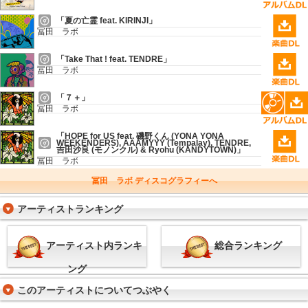
「夏の亡霊 feat. KIRINJI」
冨田 ラボ
「Take That ! feat. TENDRE」
冨田 ラボ
「７＋」
冨田 ラボ
「HOPE for US feat. 磯野くん (YONA YONA
WEEKENDERS), AAAMYYY (Tempalay), TENDRE,
吉田沙良 (モノンクル) & Ryohu (KANDYTOWN)」
冨田 ラボ
冨田 ラボ ディスコグラフィーへ
アーティストランキング
アーティスト内ランキ
総合ランキング
ング
このアーティストについてつぶやく