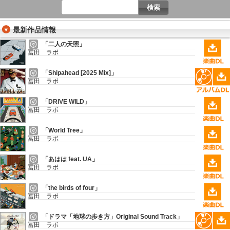
最新作品情報
「二人の天照」
冨田 ラボ
「Shipahead [2025 Mix]」
冨田 ラボ
「DRIVE WILD」
冨田 ラボ
「World Tree」
冨田 ラボ
「あはは feat. UA」
冨田 ラボ
「the birds of four」
冨田 ラボ
「ドラマ「地球の歩き方」Original Sound Track」
冨田 ラボ