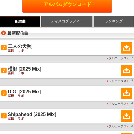
アルバムダウンロード
ディスコグラフィー
ランキング
配信曲
最新配信曲
二人の天照
冨田 ラボ
●
フルコーラス
♪
┛
横顔 [2025 Mix]
冨田 ラボ
●
フルコーラス
♪
┛
D.G. [2025 Mix]
冨田 ラボ
●
フルコーラス
♪
┛
Shipahead [2025 Mix]
冨田 ラボ
●
フルコーラス
♪
┛