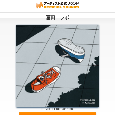
冨田 ラボ
(P)Victor Entertainment