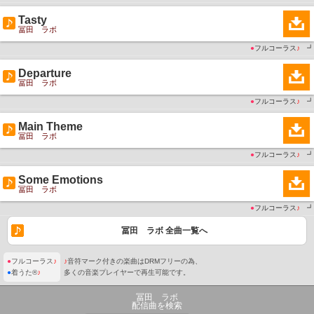
Tasty
冨田 ラボ
●
フルコーラス
♪
┛
Departure
冨田 ラボ
●
フルコーラス
♪
┛
Main Theme
冨田 ラボ
●
フルコーラス
♪
┛
Some Emotions
冨田 ラボ
●
フルコーラス
♪
┛
冨田 ラボ 全曲一覧へ
●
フルコーラス
♪
♪
音符マーク付きの楽曲はDRMフリーの為、
●
着うた®
♪
多くの音楽プレイヤーで再生可能です。
冨田 ラボ
配信曲を検索