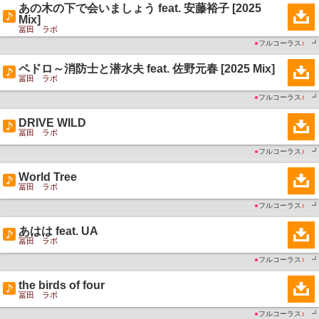
あの木の下で会いましょう feat. 安藤裕子 [2025
Mix]
冨田 ラボ
●
フルコーラス
♪
┛
ペドロ～消防士と潜水夫 feat. 佐野元春 [2025 Mix]
冨田 ラボ
●
フルコーラス
♪
┛
DRIVE WILD
冨田 ラボ
●
フルコーラス
♪
┛
World Tree
冨田 ラボ
●
フルコーラス
♪
┛
あはは feat. UA
冨田 ラボ
●
フルコーラス
♪
┛
the birds of four
冨田 ラボ
●
フルコーラス
♪
┛