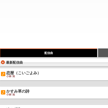
配信曲
最新配信曲
恋暦（こいごよみ）
小林 旭
かすみ草の詩
小林 旭