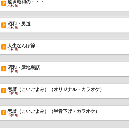
遠き昭和の・・・
小林 旭
昭和・男道
小林 旭
人生なんぼ節
小林 旭
昭和・露地裏話
小林 旭
恋暦（こいごよみ）（オリジナル・カラオケ）
小林 旭
恋暦（こいごよみ）（半音下げ・カラオケ）
小林 旭