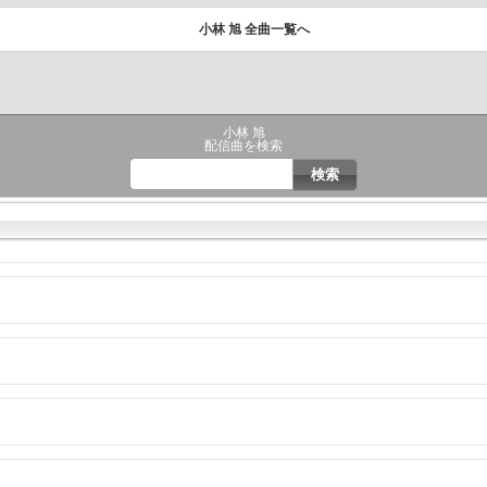
小林 旭 全曲一覧へ
小林 旭
配信曲を検索