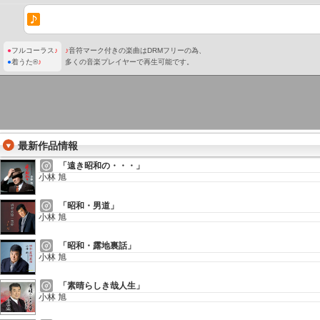
●
フルコーラス
♪
♪
音符マーク付きの楽曲はDRMフリーの為、
●
着うた®
♪
多くの音楽プレイヤーで再生可能です。
最新作品情報
「遠き昭和の・・・」
小林 旭
「昭和・男道」
小林 旭
「昭和・露地裏話」
小林 旭
「素晴らしき哉人生」
小林 旭