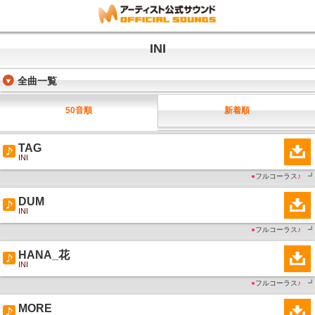
INI
全曲一覧
50音順
新着順
TAG
INI
●
フルコーラス
♪
┛
DUM
INI
●
フルコーラス
♪
┛
HANA_花
INI
●
フルコーラス
♪
┛
MORE