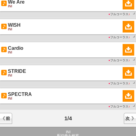
We Are
INI
●
フルコーラス
♪
┛
WISH
INI
●
フルコーラス
♪
┛
Cardio
INI
●
フルコーラス
♪
┛
STRIDE
INI
●
フルコーラス
♪
┛
SPECTRA
INI
●
フルコーラス
♪
┛
1/4
前
次
INI
配信曲を検索