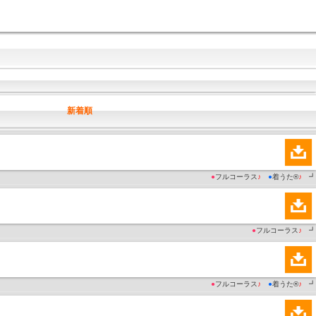
新着順
●
フルコーラス
♪
●
着うた®
♪
┛
●
フルコーラス
♪
┛
●
フルコーラス
♪
●
着うた®
♪
┛