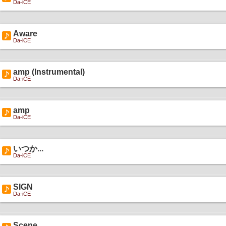
Da-iCE
Aware
Da-iCE
amp (Instrumental)
Da-iCE
amp
Da-iCE
いつか...
Da-iCE
SIGN
Da-iCE
Scene