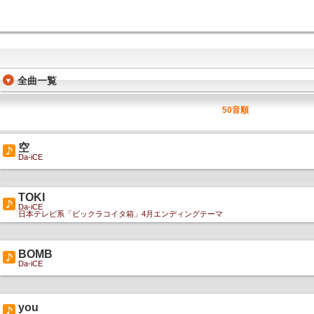
全曲一覧
50音順
空
Da-iCE
TOKI
Da-iCE
日本テレビ系「ビックラコイタ箱」4月エンディングテーマ
BOMB
Da-iCE
you