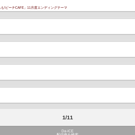
もも!ピーチCAFE」11月度エンディングテーマ
1/11
Da-iCE
配信曲を検索