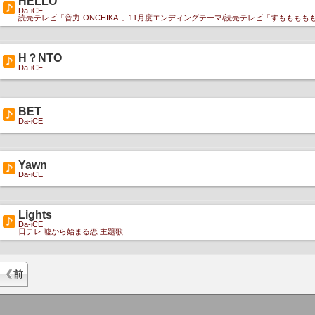
HELLO
Da-iCE
読売テレビ「音力-ONCHIKA-」11月度エンディングテーマ/読売テレビ「すもももも
H？NTO
Da-iCE
BET
Da-iCE
Yawn
Da-iCE
Lights
Da-iCE
日テレ 嘘から始まる恋 主題歌
前