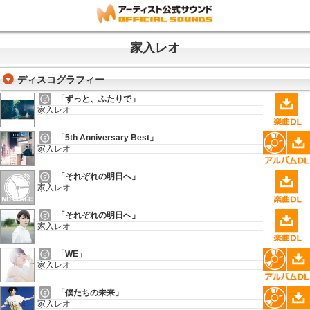
家入レオ
ディスコグラフィー
「ずっと、ふたりで」
家入レオ
「5th Anniversary Best」
家入レオ
「それぞれの明日へ」
家入レオ
「それぞれの明日へ」
家入レオ
「WE」
家入レオ
「僕たちの未来」
家入レオ