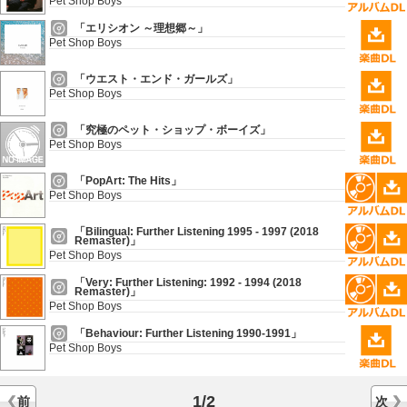
Pet Shop Boys
「エリシオン ～理想郷～」
Pet Shop Boys
「ウエスト・エンド・ガールズ」
Pet Shop Boys
「究極のペット・ショップ・ボーイズ」
Pet Shop Boys
「PopArt: The Hits」
Pet Shop Boys
「Bilingual: Further Listening 1995 - 1997 (2018
Remaster)」
Pet Shop Boys
「Very: Further Listening: 1992 - 1994 (2018
Remaster)」
Pet Shop Boys
「Behaviour: Further Listening 1990-1991」
Pet Shop Boys
1/2
前
次