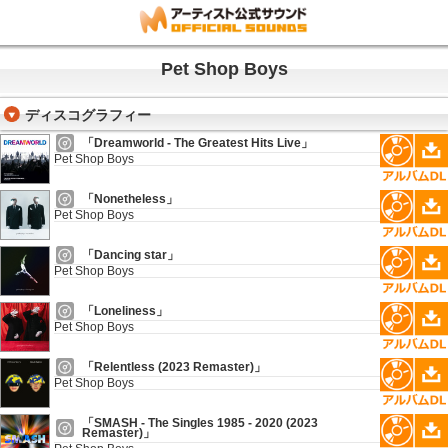
Pet Shop Boys
ディスコグラフィー
「Dreamworld - The Greatest Hits Live」
Pet Shop Boys
「Nonetheless」
Pet Shop Boys
「Dancing star」
Pet Shop Boys
「Loneliness」
Pet Shop Boys
「Relentless (2023 Remaster)」
Pet Shop Boys
「SMASH ‐ The Singles 1985 ‐ 2020 (2023
Remaster)」