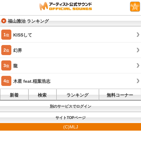
お気に
入り
福山雅治 ランキング
1
KISSして
位
2
幻界
位
3
龍
位
4
木星 feat.稲葉浩志
位
新着
検索
ランキング
無料コーナー
別のサービスでログイン
サイトTOPページ
(C)MLJ