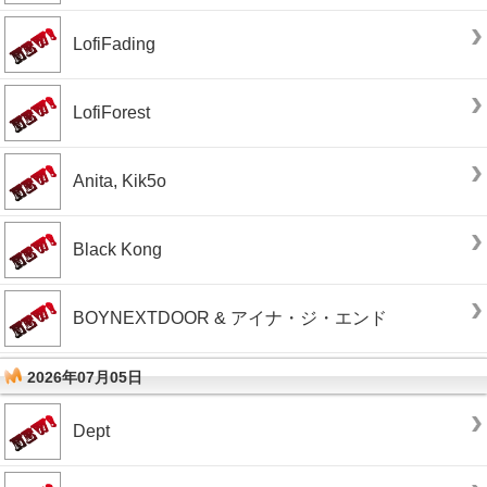
LofiFading
LofiForest
Anita, Kik5o
Black Kong
BOYNEXTDOOR & アイナ・ジ・エンド
2026年07月05日
Dept