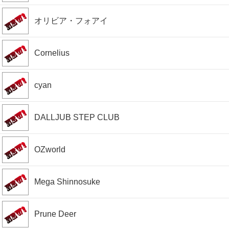
オリビア・フォアイ
Cornelius
cyan
DALLJUB STEP CLUB
OZworld
Mega Shinnosuke
Prune Deer