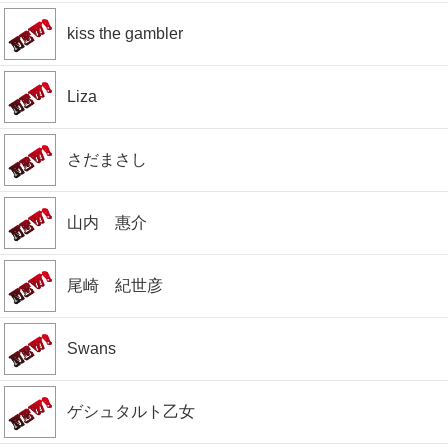
kiss the gambler
Liza
さだまさし
山内 惠介
尾崎 紀世彦
Swans
ゲシュタルト乙女