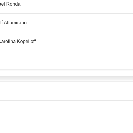
hael Ronda
lí Altamirano
rolina Kopelioff