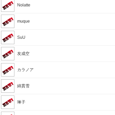
Nolatte
muque
SuU
友成空
カラノア
綿貫雪
琳子