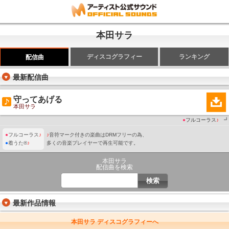
本田サラ
ディスコグラフィー
ランキング
配信曲
最新配信曲
守ってあげる
本田サラ
●
フルコーラス
♪
┛
●
フルコーラス
♪
♪
音符マーク付きの楽曲はDRMフリーの為、
●
着うた®
♪
多くの音楽プレイヤーで再生可能です。
本田サラ
配信曲を検索
最新作品情報
本田サラ ディスコグラフィーへ